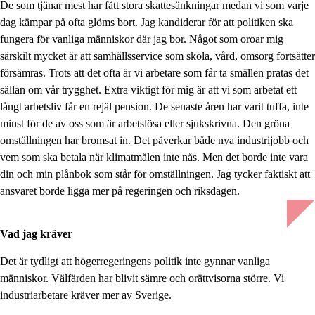
De som tjänar mest har fått stora skattesänkningar medan vi som varje
dag kämpar på ofta glöms bort. Jag kandiderar för att politiken ska
fungera för vanliga människor där jag bor. Något som oroar mig
särskilt mycket är att samhällsservice som skola, vård, omsorg fortsätter
försämras. Trots att det ofta är vi arbetare som får ta smällen pratas det
sällan om vår trygghet. Extra viktigt för mig är att vi som arbetat ett
långt arbetsliv får en rejäl pension. De senaste åren har varit tuffa, inte
minst för de av oss som är arbetslösa eller sjukskrivna. Den gröna
omställningen har bromsat in. Det påverkar både nya industrijobb och
vem som ska betala när klimatmålen inte nås. Men det borde inte vara
din och min plånbok som står för omställningen. Jag tycker faktiskt att
ansvaret borde ligga mer på regeringen och riksdagen.
Vad jag kräver
Det är tydligt att högerregeringens politik inte gynnar vanliga
människor. Välfärden har blivit sämre och orättvisorna större. Vi
industriarbetare kräver mer av Sverige.