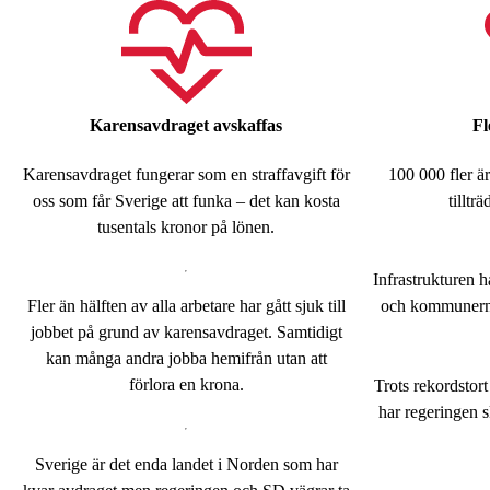
Karensavdraget avskaffas
Fl
Karensavdraget fungerar som en straffavgift för
100 000 fler ä
oss som får Sverige att funka – det kan kosta
tilltr
tusentals kronor på lönen.
Infrastrukturen hå
Fler än hälften av alla arbetare har gått sjuk till
och kommunerna 
jobbet på grund av karensavdraget. Samtidigt
kan många andra jobba hemifrån utan att
förlora en krona.
Trots rekordstort
har regeringen 
Sverige är det enda landet i Norden som har