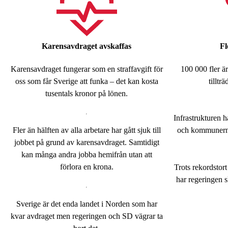
Karensavdraget avskaffas
Fl
Karensavdraget fungerar som en straffavgift för
100 000 fler ä
oss som får Sverige att funka – det kan kosta
tilltr
tusentals kronor på lönen.
Infrastrukturen hå
Fler än hälften av alla arbetare har gått sjuk till
och kommunerna 
jobbet på grund av karensavdraget. Samtidigt
kan många andra jobba hemifrån utan att
förlora en krona.
Trots rekordstort
har regeringen 
Sverige är det enda landet i Norden som har
kvar avdraget men regeringen och SD vägrar ta