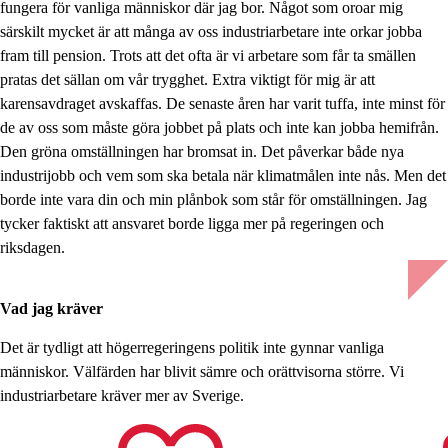
fungera för vanliga människor där jag bor. Något som oroar mig
särskilt mycket är att många av oss industriarbetare inte orkar jobba
fram till pension. Trots att det ofta är vi arbetare som får ta smällen
pratas det sällan om vår trygghet. Extra viktigt för mig är att
karensavdraget avskaffas. De senaste åren har varit tuffa, inte minst för
de av oss som måste göra jobbet på plats och inte kan jobba hemifrån.
Den gröna omställningen har bromsat in. Det påverkar både nya
industrijobb och vem som ska betala när klimatmålen inte nås. Men det
borde inte vara din och min plånbok som står för omställningen. Jag
tycker faktiskt att ansvaret borde ligga mer på regeringen och
riksdagen.
Vad jag kräver
Det är tydligt att högerregeringens politik inte gynnar vanliga
människor. Välfärden har blivit sämre och orättvisorna större. Vi
industriarbetare kräver mer av Sverige.