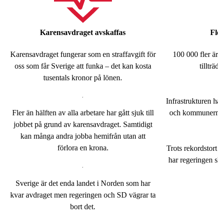
Karensavdraget avskaffas
Fl
Karensavdraget fungerar som en straffavgift för
100 000 fler ä
oss som får Sverige att funka – det kan kosta
tilltr
tusentals kronor på lönen.
Infrastrukturen hå
Fler än hälften av alla arbetare har gått sjuk till
och kommunerna 
jobbet på grund av karensavdraget. Samtidigt
kan många andra jobba hemifrån utan att
förlora en krona.
Trots rekordstort
har regeringen 
Sverige är det enda landet i Norden som har
kvar avdraget men regeringen och SD vägrar ta
bort det.