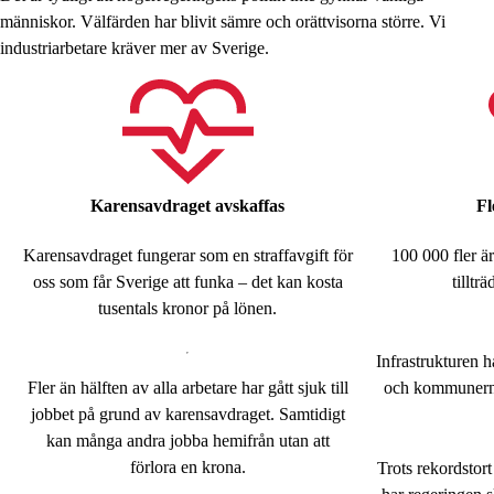
människor. Välfärden har blivit sämre och orättvisorna större. Vi
industriarbetare kräver mer av Sverige.
Karensavdraget avskaffas
Fl
Karensavdraget fungerar som en straffavgift för
100 000 fler ä
oss som får Sverige att funka – det kan kosta
tilltr
tusentals kronor på lönen.
Infrastrukturen hå
Fler än hälften av alla arbetare har gått sjuk till
och kommunerna 
jobbet på grund av karensavdraget. Samtidigt
kan många andra jobba hemifrån utan att
förlora en krona.
Trots rekordstort