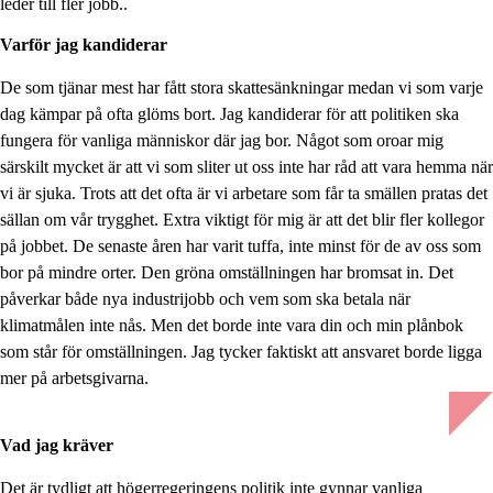
leder till fler jobb..
Varför jag kandiderar
De som tjänar mest har fått stora skattesänkningar medan vi som varje
dag kämpar på ofta glöms bort. Jag kandiderar för att politiken ska
fungera för vanliga människor där jag bor. Något som oroar mig
särskilt mycket är att vi som sliter ut oss inte har råd att vara hemma när
vi är sjuka. Trots att det ofta är vi arbetare som får ta smällen pratas det
sällan om vår trygghet. Extra viktigt för mig är att det blir fler kollegor
på jobbet. De senaste åren har varit tuffa, inte minst för de av oss som
bor på mindre orter. Den gröna omställningen har bromsat in. Det
påverkar både nya industrijobb och vem som ska betala när
klimatmålen inte nås. Men det borde inte vara din och min plånbok
som står för omställningen. Jag tycker faktiskt att ansvaret borde ligga
mer på arbetsgivarna.
Vad jag kräver
Det är tydligt att högerregeringens politik inte gynnar vanliga