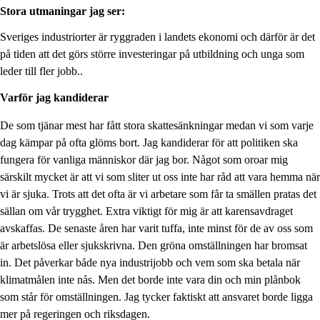
Stora utmaningar jag ser:
Sveriges industriorter är ryggraden i landets ekonomi och därför är det
på tiden att det görs större investeringar på utbildning och unga som
leder till fler jobb..
Varför jag kandiderar
De som tjänar mest har fått stora skattesänkningar medan vi som varje
dag kämpar på ofta glöms bort. Jag kandiderar för att politiken ska
fungera för vanliga människor där jag bor. Något som oroar mig
särskilt mycket är att vi som sliter ut oss inte har råd att vara hemma när
vi är sjuka. Trots att det ofta är vi arbetare som får ta smällen pratas det
sällan om vår trygghet. Extra viktigt för mig är att karensavdraget
avskaffas. De senaste åren har varit tuffa, inte minst för de av oss som
är arbetslösa eller sjukskrivna. Den gröna omställningen har bromsat
in. Det påverkar både nya industrijobb och vem som ska betala när
klimatmålen inte nås. Men det borde inte vara din och min plånbok
som står för omställningen. Jag tycker faktiskt att ansvaret borde ligga
mer på regeringen och riksdagen.