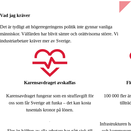
Vad jag kräver
Det är tydligt att högerregeringens politik inte gynnar vanliga
människor. Välfärden har blivit sämre och orättvisorna större. Vi
industriarbetare kräver mer av Sverige.
Karensavdraget avskaffas
Fl
Karensavdraget fungerar som en straffavgift för
100 000 fler ä
oss som får Sverige att funka – det kan kosta
tilltr
tusentals kronor på lönen.
Infrastrukturen hå
Fler än hälften av alla arbetare har gått sjuk till
och kommunerna 