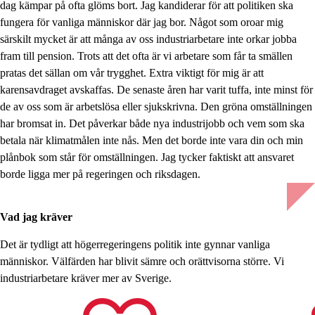
dag kämpar på ofta glöms bort. Jag kandiderar för att politiken ska
fungera för vanliga människor där jag bor. Något som oroar mig
särskilt mycket är att många av oss industriarbetare inte orkar jobba
fram till pension. Trots att det ofta är vi arbetare som får ta smällen
pratas det sällan om vår trygghet. Extra viktigt för mig är att
karensavdraget avskaffas. De senaste åren har varit tuffa, inte minst för
de av oss som är arbetslösa eller sjukskrivna. Den gröna omställningen
har bromsat in. Det påverkar både nya industrijobb och vem som ska
betala när klimatmålen inte nås. Men det borde inte vara din och min
plånbok som står för omställningen. Jag tycker faktiskt att ansvaret
borde ligga mer på regeringen och riksdagen.
Vad jag kräver
Det är tydligt att högerregeringens politik inte gynnar vanliga
människor. Välfärden har blivit sämre och orättvisorna större. Vi
industriarbetare kräver mer av Sverige.