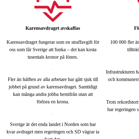
Karensavdraget avskaffas
Fl
Karensavdraget fungerar som en straffavgift för
100 000 fler ä
oss som får Sverige att funka – det kan kosta
tilltr
tusentals kronor på lönen.
Infrastrukturen hå
Fler än hälften av alla arbetare har gått sjuk till
och kommunerna 
jobbet på grund av karensavdraget. Samtidigt
kan många andra jobba hemifrån utan att
förlora en krona.
Trots rekordstort
har regeringen 
Sverige är det enda landet i Norden som har
kvar avdraget men regeringen och SD vägrar ta