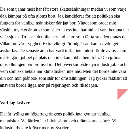
De som tjänar mest har fått stora skattesänkningar medan vi som varje
dag kämpar på ofta glöms bort. Jag kandiderar för att politiken ska
fungera för vanliga människor där jag bor. Något som oroar mig
särskilt mycket är att vi som sliter ut oss inte har råd att vara hemma när
vi är sjuka. Trots att det ofta är vi arbetare som får ta smällen pratas det
sällan om vår trygghet. Extra viktigt för mig är att karensavdraget
avskaffas. De senaste åren har varit tuffa, inte minst för de av oss som
måste göra jobbet på plats och inte kan jobba hemifrån. Den gröna
omställningen har bromsat in. Det påverkar både nya industrijobb och
vem som ska betala när klimatmålen inte nås. Men det borde inte vara
din och min plånbok som står för omställningen. Jag tycker faktiskt att
ansvaret borde ligga mer på regeringen och riksdagen.
Vad jag kräver
Det är tydligt att högerregeringens politik inte gynnar vanliga
människor. Välfärden har blivit sämre och orättvisorna större. Vi
industriarbetare kräver mer av Sverige.