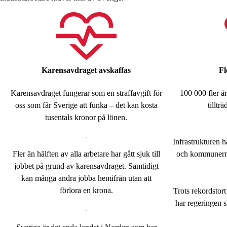
Karensavdraget avskaffas
Fl
Karensavdraget fungerar som en straffavgift för
100 000 fler ä
oss som får Sverige att funka – det kan kosta
tilltr
tusentals kronor på lönen.
Infrastrukturen hå
Fler än hälften av alla arbetare har gått sjuk till
och kommunerna 
jobbet på grund av karensavdraget. Samtidigt
kan många andra jobba hemifrån utan att
förlora en krona.
Trots rekordstort
har regeringen 