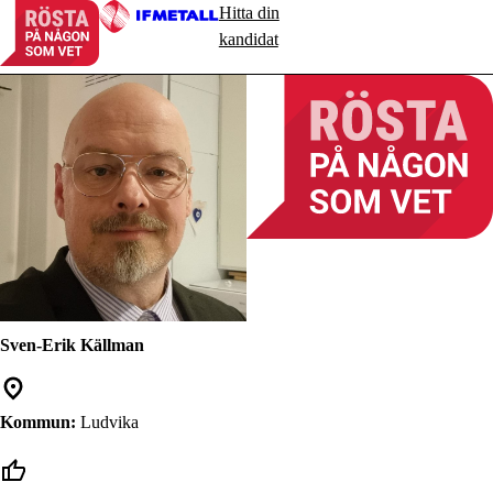
Hitta din
kandidat
Sven-Erik Källman
Kommun:
Ludvika